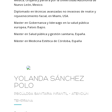
Médica, cirujana y partera por la Universidad Autónoma de
Nuevo León, Mexico.
Diplomado en técnicas avanzadas no invasivas de realce y
rejuvenecimiento facial, en Miami, USA.
Master en Gobernanza y liderazgo en la salud pública
europea, Países Bajos.
Master en Salud pública y gestión sanitaria, España.
Máster en Medicina Estética de Córdoba, España
YOLANDA SÁNCHEZ
POLO
PSICÓLOGA SANITARIA INFANTIL - ATENCIÓN
TEMPRANA