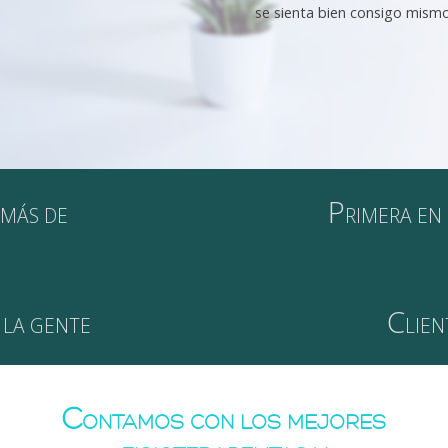
se sienta bien consigo mismo
P
MÁS DE
RIMERA EN
C
 LA GENTE
LIEN
C
ONTAMOS CON LOS MEJORES