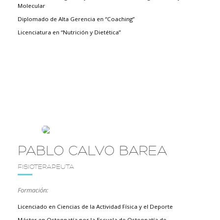
Molecular
Diplomado de Alta Gerencia en “Coaching”
Licenciatura en “Nutrición y Dietética”
PABLO CALVO BAREA
FISIOTERAPEUTA
Formación:
Licenciado en Ciencias de la Actividad Física y el Deporte
Máster en Osteopatía por la Escuela de Osteopatía de