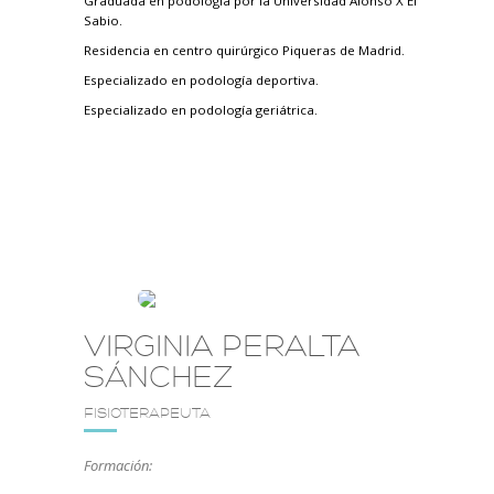
Graduada en podología por la Universidad Alonso X El
Sabio.
Residencia en centro quirúrgico Piqueras de Madrid.
Especializado en podología deportiva.
Especializado en podología geriátrica.
VIRGINIA PERALTA
SÁNCHEZ
FISIOTERAPEUTA
Formación: