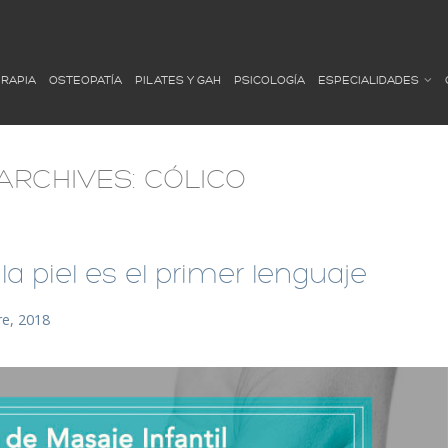
ERAPIA
OSTEOPATÍA
PILATES Y GAH
PSICOLOGÍA
ESPECIALIDADES
ARCHIVES:
CÓLICO
la piel es el primer lenguaje
e, 2018