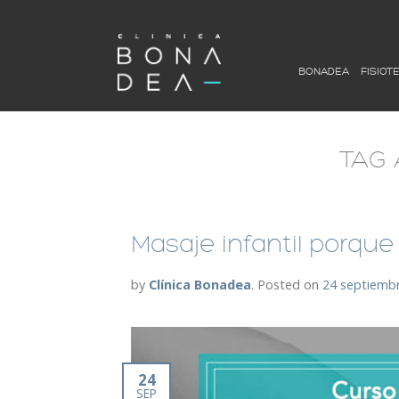
BONADEA
FISIOT
TAG 
Masaje infantil porque 
by
Clínica Bonadea
.
Posted on
24 septiembr
24
SEP