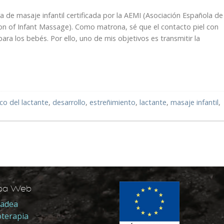
 de masaje infantil certificada por la AEMI (Asociación Española de
tion of Infant Massage). Como matrona, sé que el contacto piel con
para los bebés. Por ello, uno de mis objetivos es transmitir la
ico del lactante
,
desarrollo
,
estreñimiento
,
lactante
,
masaje infantil
,
pa Web
adea
oterapia