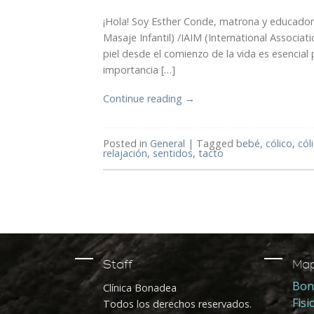
¡Hola! Soy Esther Conde, matrona y educadora
Masaje Infantil) /IAIM (International Associa
piel desde el comienzo de la vida es esencial 
importancia […]
Continue reading
→
Posted in
General
|
Tagged
bebé
,
cólico
,
cól
relajación
,
sentidos
,
tacto
Staff
Ma
Bon
Clínica Bonadea
Fisi
Todos los derechos reservados.