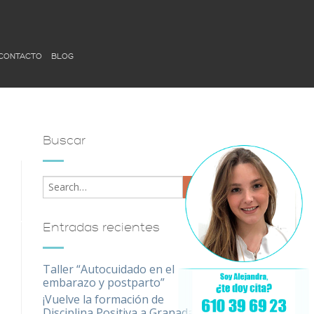
CONTACTO
BLOG
Buscar
Entradas recientes
Taller “Autocuidado en el
embarazo y postparto”
¡Vuelve la formación de
Disciplina Positiva a Granada!