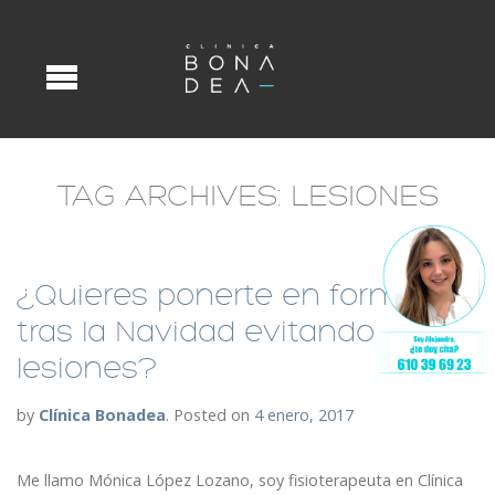
TAG ARCHIVES:
LESIONES
¿Quieres ponerte en forma
tras la Navidad evitando
lesiones?
by
Clínica Bonadea
.
Posted on
4 enero, 2017
Me llamo Mónica López Lozano, soy fisioterapeuta en Clínica