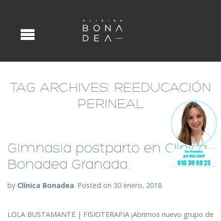
TAG ARCHIVES:
REEDUCACIÓN
PERINEAL
Gimnasia postparto en Clinica
Bonadea Granada.
by
Clínica Bonadea
.
Posted on
30 enero, 2018
LOLA BUSTAMANTE | FISIOTERAPIA ¡Abrimos nuevo grupo de