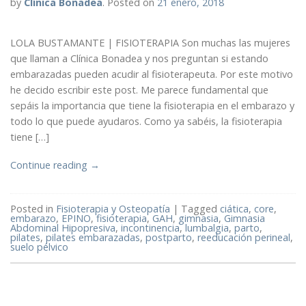
by
Clínica Bonadea
.
Posted on
21 enero, 2018
LOLA BUSTAMANTE | FISIOTERAPIA Son muchas las mujeres
que llaman a Clínica Bonadea y nos preguntan si estando
embarazadas pueden acudir al fisioterapeuta. Por este motivo
he decido escribir este post. Me parece fundamental que
sepáis la importancia que tiene la fisioterapia en el embarazo y
todo lo que puede ayudaros. Como ya sabéis, la fisioterapia
tiene […]
Continue reading
→
Posted in
Fisioterapia y Osteopatía
|
Tagged
ciática
,
core
,
embarazo
,
EPINO
,
fisioterapia
,
GAH
,
gimnasia
,
Gimnasia
Abdominal Hipopresiva
,
incontinencia
,
lumbalgia
,
parto
,
pilates
,
pilates embarazadas
,
postparto
,
reeducación perineal
,
suelo pélvico