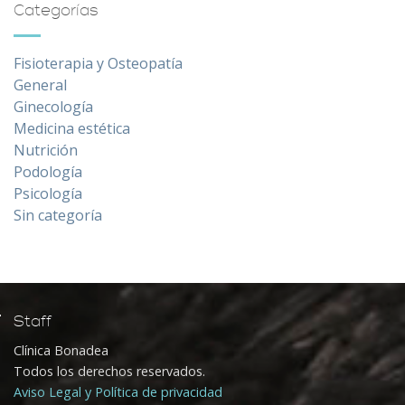
Categorías
Fisioterapia y Osteopatía
General
Ginecología
Medicina estética
Nutrición
Podología
Psicología
Sin categoría
Staff
Clínica Bonadea
Todos los derechos reservados.
Aviso Legal y Política de privacidad