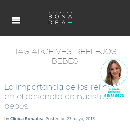
TAG ARCHIVES:
REFLEJOS
BEBES
La importancia de los reflejos
en el desarrollo de nuestros
bebés
by
Clínica Bonadea
.
Posted on
23 mayo, 2018