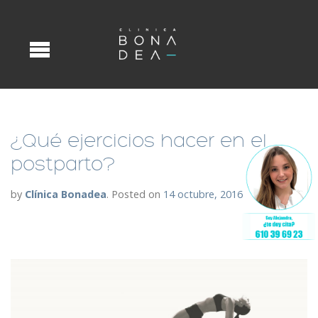
¿Qué ejercicios hacer en el
postparto?
by
Clínica Bonadea
.
Posted on
14 octubre, 2016