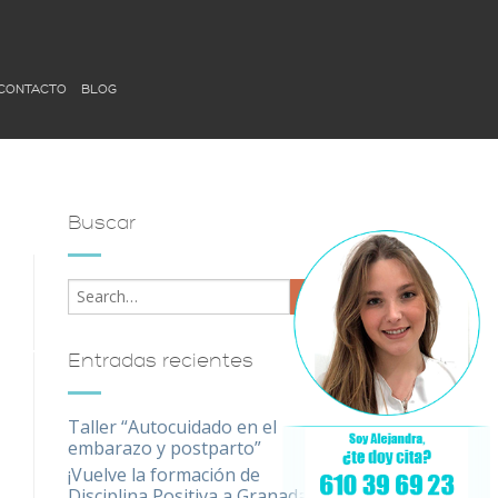
CONTACTO
BLOG
Buscar
Entradas recientes
Taller “Autocuidado en el
embarazo y postparto”
¡Vuelve la formación de
Disciplina Positiva a Granada!