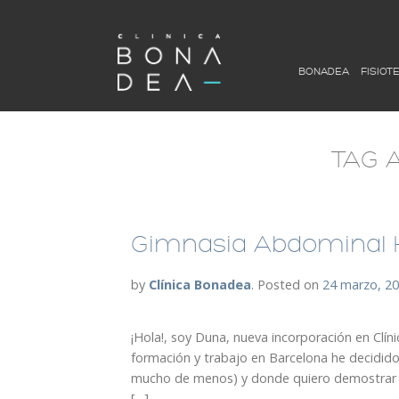
BONADEA
FISIOT
TAG 
Gimnasia Abdominal H
by
Clínica Bonadea
.
Posted on
24 marzo, 2
¡Hola!, soy Duna, nueva incorporación en Clín
formación y trabajo en Barcelona he decidido 
mucho de menos) y donde quiero demostrar t
[…]