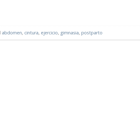
d
abdomen
,
cintura
,
ejercicio
,
gimnasia
,
postparto