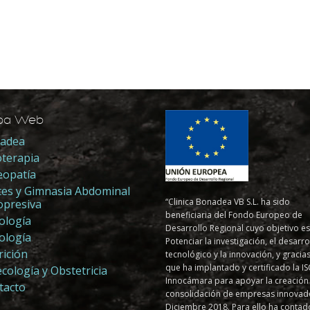
pa Web
adea
oterapia
eopatía
ates y Gimnasia Abdominal
“Clinica Bonadea VB S.L. ha sido
opresiva
beneficiaria del Fondo Europeo de
ología
Desarrollo Regional cuyo objetivo es
ología
Potenciar la investigación, el desarro
rición
tecnológico y la innovación, y gracias
que ha implantado y certificado la I
cología y Obstetricia
Innocámara para apoyar la creación
tacto
consolidación de empresas innovad
Diciembre 2018. Para ello ha contad