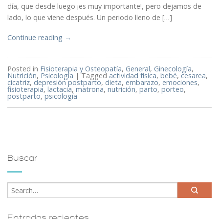
día, que desde luego ¡es muy importante!, pero dejamos de
lado, lo que viene después. Un periodo lleno de […]
Continue reading
→
Posted in
Fisioterapia y Osteopatía
,
General
,
Ginecología
,
Nutrición
,
Psicología
|
Tagged
actividad física
,
bebé
,
cesarea
,
cicatriz
,
depresión postparto
,
dieta
,
embarazo
,
emociones
,
fisioterapia
,
lactacia
,
matrona
,
nutrición
,
parto
,
porteo
,
postparto
,
psicología
Buscar
Entradas recientes