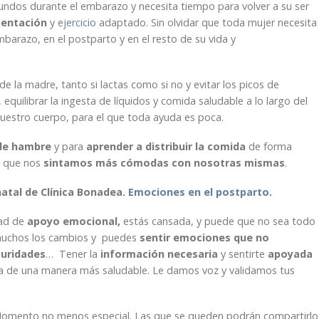
ndos durante el embarazo y necesita tiempo para volver a su ser
mentación
y
ejercicio
adaptado. Sin olvidar que toda mujer necesita
mbarazo, en el postparto y en el resto de su vida y
e la madre, tanto si lactas como si no y evitar los picos de
uilibrar la ingesta de líquidos y comida saludable a lo largo del
nuestro cuerpo, para el que toda ayuda es poca.
 de hambre
y para
aprender a distribuir la comida
de forma
ra que nos
sintamos más cómodas con nosotras mismas
.
natal de Clínica Bonadea.
Emociones en el postparto
.
dad de
apoyo emocional,
estás cansada, y puede que no sea todo
 muchos los cambios y puedes
sentir emociones que no
guridades
… Tener la
información necesaria
y sentirte
apoyada
a de una manera más saludable. Le damos voz y validamos tus
mento no menos especial. Las que se queden podrán compartirlo