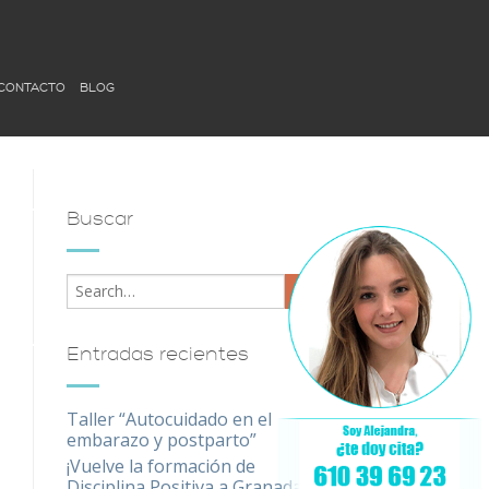
CONTACTO
BLOG
Buscar
Entradas recientes
Taller “Autocuidado en el
embarazo y postparto”
¡Vuelve la formación de
Disciplina Positiva a Granada!