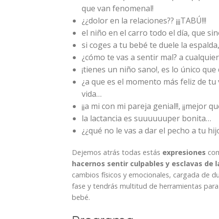
que van fenomenal!
¿¿dolor en la relaciones?? ¡¡¡TABÚ!!!
el niño en el carro todo el día, que s
si coges a tu bebé te duele la espald
¿cómo te vas a sentir mal? a cualquie
¡tienes un niño sano!, es lo único qu
¿a que es el momento más feliz de tu
vida…
¡¡a mi con mi pareja genial!!, ¡¡mejor
la lactancia es suuuuuuper bonita…
¿¿qué no le vas a dar el pecho a tu hij
Dejemos atrás todas estás
expresiones
com
hacernos sentir culpables y esclavas de 
cambios físicos y emocionales, cargada de 
fase y tendrás multitud de herramientas para 
bebé.