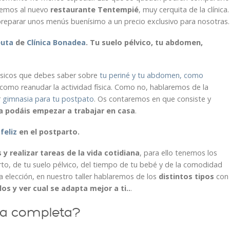
remos al nuevo
restaurante Tentempié
, muy cerquita de la clínica.
preparar unos menús buenísimo a un precio exclusivo para nosotras.
euta
de
Clínica Bonadea
. Tu suelo pélvico, tu abdomen,
ásicos que debes saber sobre
tu periné y tu abdomen, como
como reanudar la actividad física. Como no, hablaremos de la
r
gimnasia para tu postpato
. Os contaremos en que consiste y
ya podáis empezar a trabajar en casa
.
feliz
en el postparto.
 realizar tareas de la vida cotidiana
, para ello tenemos los
to, de tu suelo pélvico, del tiempo de tu bebé y de la comodidad
elección, en nuestro taller hablaremos de los
distintos tipos
con
os y ver cual se adapta mejor a ti..
.
da completa?