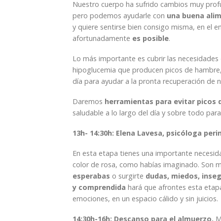
Nuestro cuerpo ha sufrido cambios muy profu
pero podemos ayudarle con
una buena ali
y quiere sentirse bien consigo misma, en el e
afortunadamente
es posible
.
Lo más importante es cubrir las necesidades d
hipoglucemia que producen picos de hambre, eq
día para ayudar a la pronta recuperación de 
Daremos
herramientas para evitar picos
saludable a lo largo del día y sobre todo pa
13h- 14:30h: Elena Lavesa, psicóloga peri
En esta etapa tienes una importante necesi
color de rosa, como habías imaginado. Son
esperabas
o surgirte
dudas, miedos, inse
y comprendida
hará que afrontes esta etap
emociones, en un espacio cálido y sin juicios.
14:30h-16h: Descanso para el almuerzo.
Mo