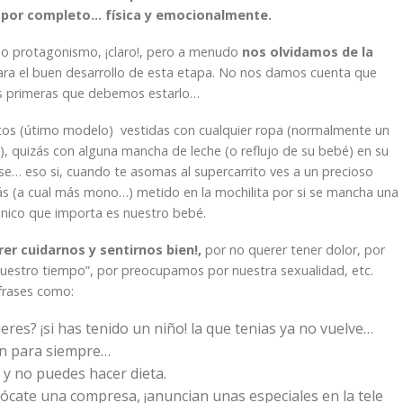
 por completo… física y emocionalmente.
cho protagonismo, ¡claro!, pero a menudo
nos olvidamos de la
ara el buen desarrollo de esta etapa. No nos damos cuenta que
as primeras que debemos estarlo…
tos (útimo modelo) vestidas con cualquier ropa (normalmente un
 quizás con alguna mancha de leche (o reflujo de su bebé) en su
rse… eso si, cuando te asomas al supercarrito ves a un precioso
ás (a cual más mono…) metido en la mochilita por si se mancha una
único que importa es nuestro bebé.
er cuidarnos y sentirnos bien!,
por no querer tener dolor, por
“nuestro tiempo”, por preocuparnos por nuestra sexualidad, etc.
frases como:
eres? ¡si has tenido un niño! la que tenias ya no vuelve…
an para siempre…
, y no puedes hacer dieta.
olócate una compresa, ¡anuncian unas especiales en la tele