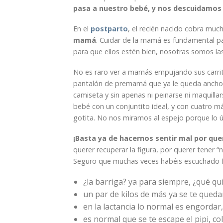
pasa a nuestro bebé, y nos descuidamos
En el
postparto
, el recién nacido cobra mu
mamá
. Cuidar de la mamá es fundamental p
para que ellos estén bien, nosotras somos l
No es raro ver a mamás empujando sus carri
pantalón de premamá que ya le queda ancho),
camiseta y sin apenas ni peinarse ni maquilla
bebé con un conjuntito ideal, y con cuatro m
gotita. No nos miramos al espejo porque lo 
¡Basta ya de hacernos sentir mal por quer
querer recuperar la figura, por querer tener 
Seguro que muchas veces habéis escuchado 
¿la barriga? ya para siempre, ¿qué qui
un par de kilos de más ya se te qued
en la lactancia lo normal es engordar
es normal que se te escape el pipi, c