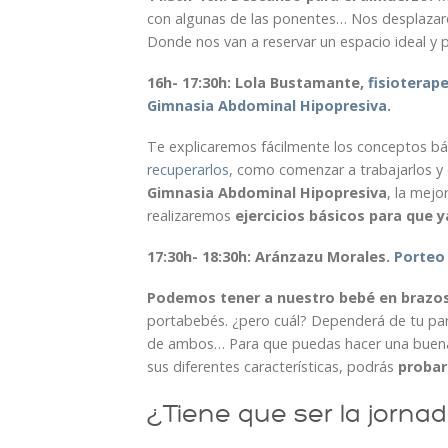
con algunas de las ponentes… Nos desplaza
Donde nos van a reservar un espacio ideal y 
16h- 17:30h: Lola Bustamante,
fisioterap
Gimnasia Abdominal Hipopresiva
.
Te explicaremos fácilmente los conceptos b
recuperarlos
, como comenzar a trabajarlos y 
Gimnasia Abdominal Hipopresiva
, la mejo
realizaremos
ejercicios básicos para que 
17:30h- 18:30h: Aránzazu Morales.
Porteo 
Podemos tener a nuestro bebé en brazos y
portabebés. ¿pero cuál? Dependerá de tu par
de ambos… Para que puedas hacer una buena 
sus diferentes características, podrás
probarl
¿Tiene que ser la jorna