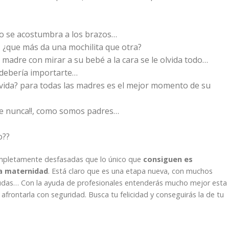
ino se acostumbra a los brazos…
a, ¿que más da una mochilita que otra?
r madre con mirar a su bebé a la cara se le olvida todo…
e debería importarte…
 vida? para todas las madres es el mejor momento de su
 que nunca!!, como somos padres…
o??
pletamente desfasadas que lo único que
consiguen es
la maternidad
. Está claro que es una etapa nueva, con muchos
dudas… Con la ayuda de profesionales entenderás mucho mejor esta
afrontarla con seguridad. Busca tu felicidad y conseguirás la de tu