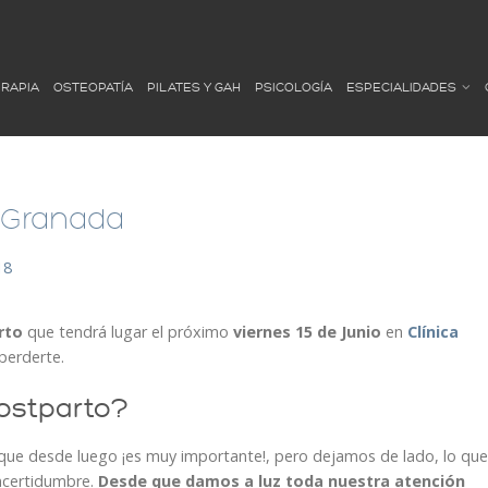
ERAPIA
OSTEOPATÍA
PILATES Y GAH
PSICOLOGÍA
ESPECIALIDADES
 Granada
18
rto
que tendrá lugar el próximo
viernes 15 de Junio
en
Clínica
perderte.
ostparto?
 que desde luego ¡es muy importante!, pero dejamos de lado, lo que
incertidumbre.
Desde que damos a luz toda nuestra atención