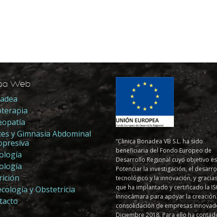
pa Web
adea
oterapia
eopatía
ates y Gimnasia Abdominal
“Clinica Bonadea VB S.L. ha sido
opresiva
beneficiaria del Fondo Europeo de
ología
Desarrollo Regional cuyo objetivo es
ología
Potenciar la investigación, el desarro
rición
tecnológico y la innovación, y gracias
que ha implantado y certificado la I
cología y Obstetricia
Innocámara para apoyar la creación
tacto
consolidación de empresas innovad
Diciembre 2018. Para ello ha contad