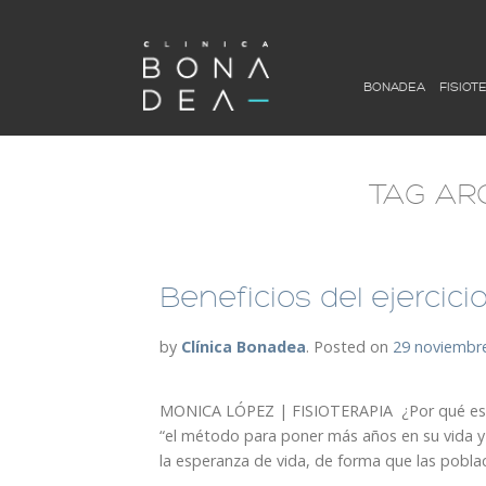
BONADEA
FISIOT
TAG AR
Beneficios del ejercicio
by
Clínica Bonadea
.
Posted on
29 noviembr
MONICA LÓPEZ | FISIOTERAPIA ¿Por qué es ta
“el método para poner más años en su vida y m
la esperanza de vida, de forma que las poblac