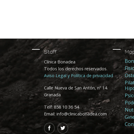
Staff
Ma
Bon
Clínica Bonadea
Fisi
Todos los derechos reservados.
Ost
Aviso Legal y Política de privacidad
Pil
Calle Nueva de San Antón, nº 14.
Hip
Granada
Psic
Pod
Telf:
858 10 36 54
Nut
Email: info@clinicabonadea.com
Gine
Con