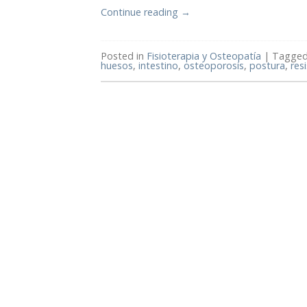
Continue reading
→
Posted in
Fisioterapia y Osteopatía
|
Tagge
huesos
,
intestino
,
osteoporosis
,
postura
,
res