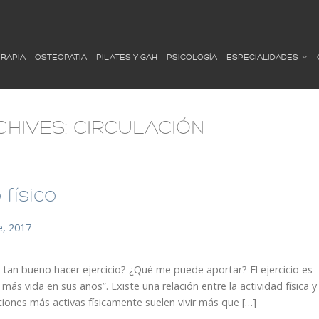
ERAPIA
OSTEOPATÍA
PILATES Y GAH
PSICOLOGÍA
ESPECIALIDADES
CHIVES:
CIRCULACIÓN
 físico
e, 2017
n bueno hacer ejercicio? ¿Qué me puede aportar? El ejercicio es
ás vida en sus años”. Existe una relación entre la actividad física y
iones más activas físicamente suelen vivir más que […]