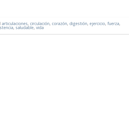
d
articulaciones
,
circulación
,
corazón
,
digestión
,
ejercicio
,
fuerza
,
istencia
,
saludable
,
vida