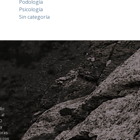
Podología
Psicología
Sin categoría
llo
 al
SO
 y
oras.
o con