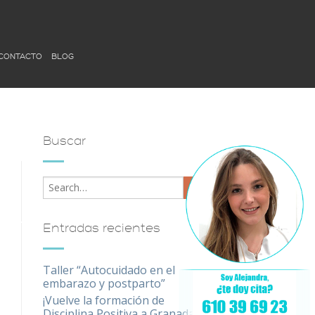
CONTACTO
BLOG
Buscar
Entradas recientes
Taller “Autocuidado en el
embarazo y postparto”
¡Vuelve la formación de
Disciplina Positiva a Granada!