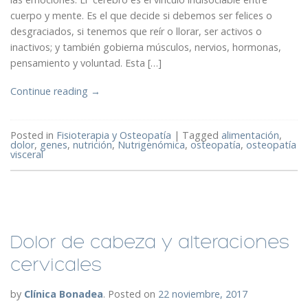
cuerpo y mente. Es el que decide si debemos ser felices o
desgraciados, si tenemos que reír o llorar, ser activos o
inactivos; y también gobierna músculos, nervios, hormonas,
pensamiento y voluntad. Esta […]
Continue reading
→
Posted in
Fisioterapia y Osteopatía
|
Tagged
alimentación
,
dolor
,
genes
,
nutrición
,
Nutrigenómica
,
osteopatía
,
osteopatía
visceral
Dolor de cabeza y alteraciones
cervicales
by
Clínica Bonadea
.
Posted on
22 noviembre, 2017