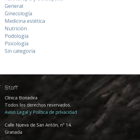
General
Ginecología
Medicina estética
Nutrición
Podología
Psicología
Sin categoría
Staff
Clínica Bonadea
Todos los derechos reservados.
Aviso Legal y Política de privacidad
Calle Nueva de San Antón, nº 14.
Granada