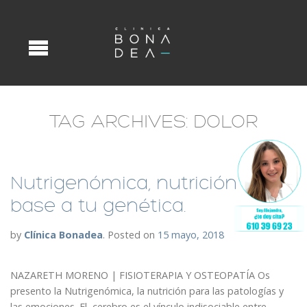
TAG ARCHIVES:
DOLOR
Nutrigenómica, nutrición en
base a tu genética.
by
Clínica Bonadea
.
Posted on
15 mayo, 2018
NAZARETH MORENO | FISIOTERAPIA Y OSTEOPATÍA Os
presento la Nutrigenómica, la nutrición para las patologías y
las emociones. El cerebro es el vínculo indisociable entre