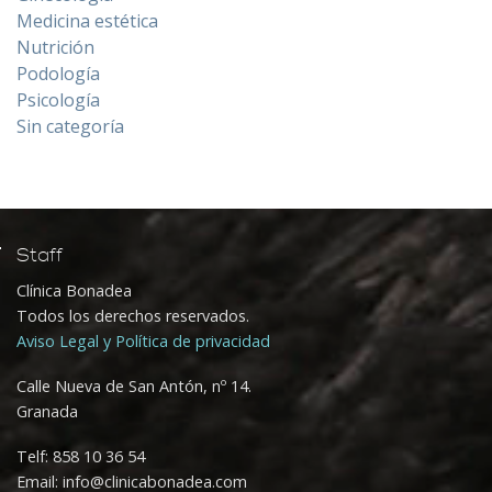
Medicina estética
Nutrición
Podología
Psicología
Sin categoría
Staff
Clínica Bonadea
Todos los derechos reservados.
Aviso Legal y Política de privacidad
Calle Nueva de San Antón, nº 14.
Granada
Telf:
858 10 36 54
Email: info@clinicabonadea.com