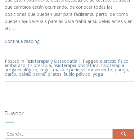
que cambios están ocurriendo, de conocer todas las
posiciones que pueden usar para facilitar su parto, de como
pueden ayudarle sus parejas para trabajar su pelvis antes y en
el […]
Continue reading
→
Posted in
Fisioterapia y Osteopatía
|
Tagged
ejercicio físico
,
embarazo
,
fisioterapia
,
fisioterapia obstétrica
,
fisioterapia
uroginecológica
,
kegel
,
masaje perineal
,
movimiento
,
pareja
,
parto
,
pelvis
,
periné
,
pilates
,
suelo pélvico
,
yoga
Buscar