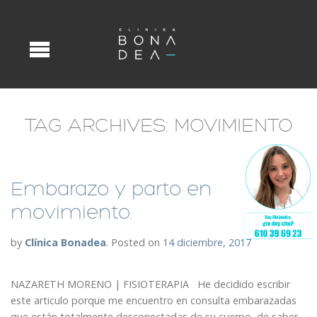
TAG ARCHIVES:
MOVIMIENTO
Embarazo y parto en
movimiento.
by
Clínica Bonadea
.
Posted on
14 diciembre, 2017
NAZARETH MORENO | FISIOTERAPIA He decidido escribir
este articulo porque me encuentro en consulta embarazadas
que están totalmente desconectadas de su cuerpo, de saber