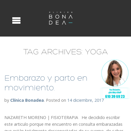
TAG ARCHIVES:
YOGA
Embarazo y parto en
movimiento.
by
Clínica Bonadea
.
Posted on
14 diciembre, 2017
NAZARETH MORENO | FISIOTERAPIA He decidido escribir
este articulo porque me encuentro en consulta embarazadas
que están totalmente desconectadas de su cuerpo, de saber