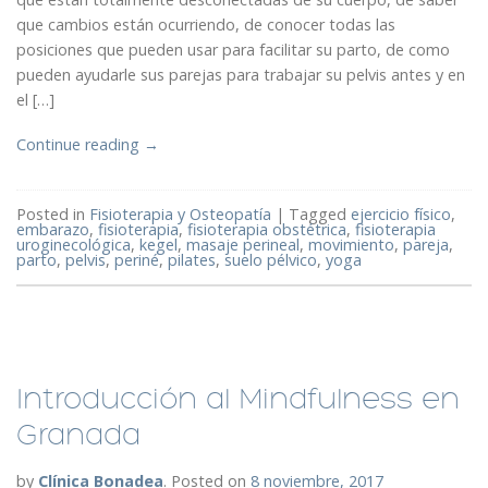
que cambios están ocurriendo, de conocer todas las
posiciones que pueden usar para facilitar su parto, de como
pueden ayudarle sus parejas para trabajar su pelvis antes y en
el […]
Continue reading
→
Posted in
Fisioterapia y Osteopatía
|
Tagged
ejercicio físico
,
embarazo
,
fisioterapia
,
fisioterapia obstétrica
,
fisioterapia
uroginecológica
,
kegel
,
masaje perineal
,
movimiento
,
pareja
,
parto
,
pelvis
,
periné
,
pilates
,
suelo pélvico
,
yoga
Introducción al Mindfulness en
Granada
by
Clínica Bonadea
.
Posted on
8 noviembre, 2017