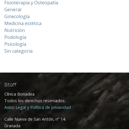
Fisioterapia y Osteopatía
General
Ginecología
Medicina estética
Nutrición
Podología
Psicología
Sin categoría
Staff
Clínica Bonadea
Todos los derechos reservados.
Aviso Legal y Política de privacidad
Calle Nueva de San Antón, nº 14.
Granada